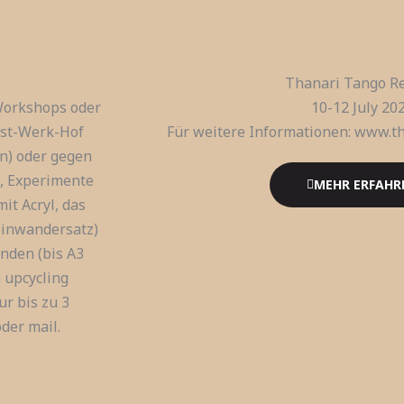
Thanari Tango Re
 Workshops oder
10-12 July 20
nst-Werk-Hof
Für weitere Informationen: www.t
n) oder gegen
n, Experimente
MEHR ERFAHR
it Acryl, das
einwandersatz)
nden (bis A3
 upcycling
r bis zu 3
der mail.