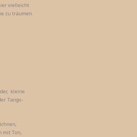
er vielleicht
me zu träumen.
der, kleine
der Tango-
ichnen,
n mit Ton,