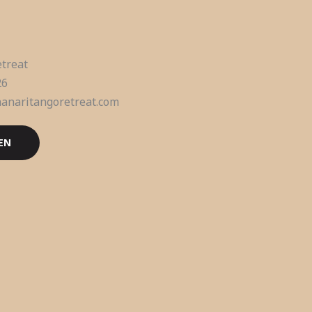
treat
26
hanaritangoretreat.com
EN