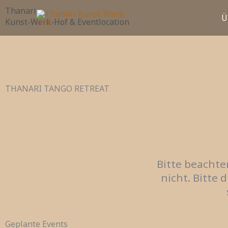
Zum
Thanari
Ü
Inhalt
Kunst-Werk-Hof & Eventlocation
springen
THANARI TANGO RETREAT
Bitte beachte
nicht. Bitte 
Geplante Events